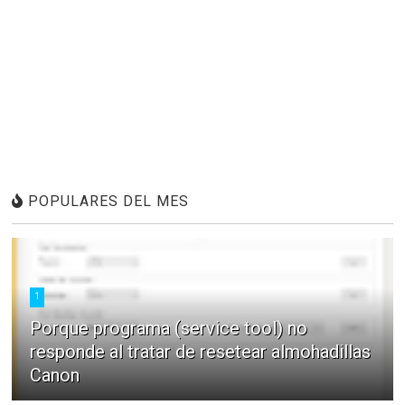
POPULARES DEL MES
1
Porque programa (service tool) no
responde al tratar de resetear almohadillas
Canon