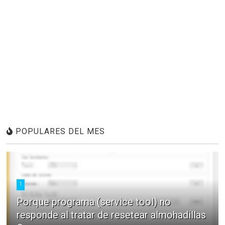
POPULARES DEL MES
1
Porque programa (service tool) no
responde al tratar de resetear almohadillas