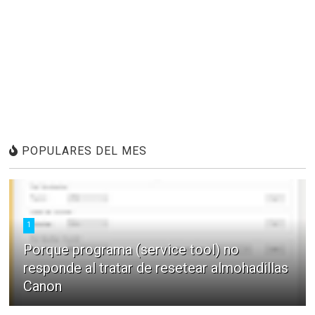
POPULARES DEL MES
1
Porque programa (service tool) no
responde al tratar de resetear almohadillas
Canon