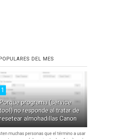
POPULARES DEL MES
1
Porque programa (service
tool) no responde al tratar de
resetear almohadillas Canon
sten muchas personas que el término a usar