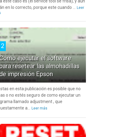
a este caso es (el service tool se frisa), y aún
án en lo correcto, porque este cuando ...
Leer
s
2
Como ejecutar el software
para resetear las almohadillas
de impresión Epson
estas en esta publicación es posible que no
as o no estés seguro de como ejecutar un
grama llamado adjustment , que
uestamente a...
Leer más