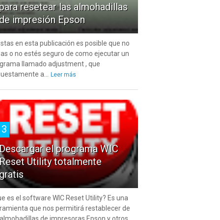
para resetear las almohadillas
de impresión Epson
estas en esta publicación es posible que no
as o no estés seguro de como ejecutar un
grama llamado adjustment , que
uestamente a...
Leer más
3
Descargar el programa WIC
Reset Utility totalmente
gratis
e es el software WIC Reset Utility? Es una
ramienta que nos permitirá restablecer de
 almohadillas de impresoras Epson y otros