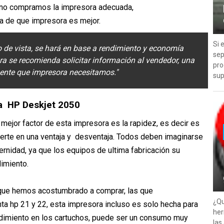
i no compramos la impresora adecuada,
a de que impresora es mejor.
Si 
o de vista, se hará en base a rendimiento y economía
sep
ra se recomienda solicitar información al vendedor, una
pro
ente que impresora necesitamos."
sup
a HP Deskjet 2050
mejor factor de esta impresora es la rapidez, es decir es
vierte en una ventaja y desventaja. Todos deben imaginarse
rnidad, ya que los equipos de ultima fabricación su
imiento.
 que hemos acostumbrado a comprar, las que
¿Qu
nta hp 21 y 22, esta impresora incluso es solo hecha para
her
dimiento en los cartuchos, puede ser un consumo muy
las