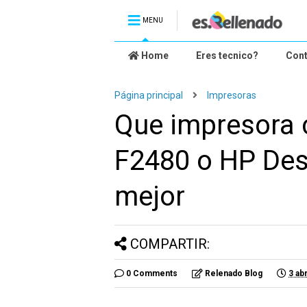
MENU
Home
Eres tecnico?
Con
Página principal
Impresoras
Que impresora 
F2480 o HP Des
mejor
COMPARTIR:
0 Comments
Relenado Blog
3 ab