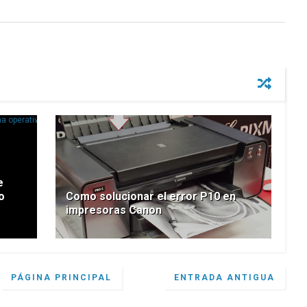
e
o
Como solucionar el error P10 en
impresoras Canon
PÁGINA PRINCIPAL
ENTRADA ANTIGUA