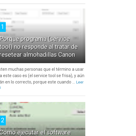
1
Porque programa (service
tool) no responde al tratar de
resetear almohadillas Canon
sten muchas personas que el término a usar
a este caso es (el service tool se frisa), y aún
án en lo correcto, porque este cuando ...
Leer
s
2
Como ejecutar el software