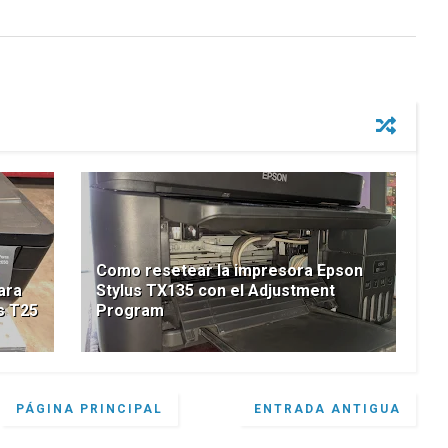
Como resetear la impresora Epson
ara
Stylus TX135 con el Adjustment
s T25
Program
PÁGINA PRINCIPAL
ENTRADA ANTIGUA