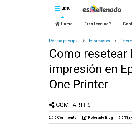
MENU
Home
Eres tecnico?
Con
Página principal
Impresoras
Error
Como resetear 
impresión en Ep
One Printer
COMPARTIR:
0 Comments
Relenado Blog
13 n