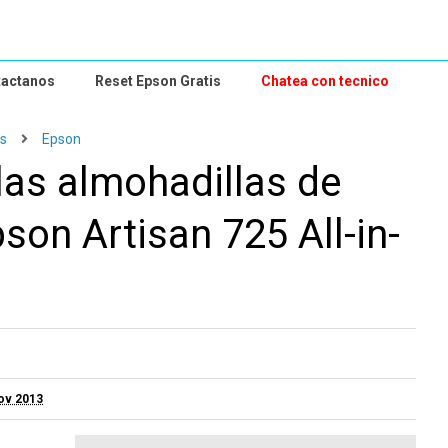
tactanos
Reset Epson Gratis
Chatea con tecnico
es
Epson
las almohadillas de
son Artisan 725 All-in-
ov 2013