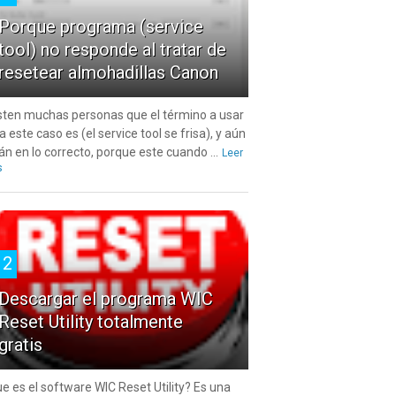
Porque programa (service
tool) no responde al tratar de
resetear almohadillas Canon
sten muchas personas que el término a usar
a este caso es (el service tool se frisa), y aún
án en lo correcto, porque este cuando ...
Leer
s
2
Descargar el programa WIC
Reset Utility totalmente
gratis
e es el software WIC Reset Utility? Es una