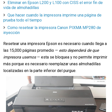
Eliminar en Epson L200 y L100 con CISS el error fin de
vida de almohadillas
Que hacer cuando la impresora imprime una página de
prueba todo el tiempo
Como resetear la impresora Canon PIXMA MP280 de
inyección
Resetear una impresora Epson es necesario cuando llega a
las 15,000 páginas promedio —
esto dependerá de que
impresora usemos
— esta se bloquea y no permite imprimir
más porque es necesario reemplazar unas almohadillas
localizadas en la parte inferior del purgue.