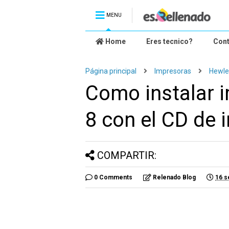
MENU
Home
Eres tecnico?
Con
Página principal
Impresoras
Hewle
Como instalar 
8 con el CD de 
COMPARTIR:
0 Comments
Relenado Blog
16 s