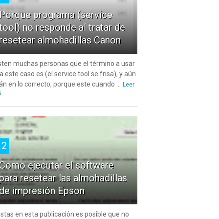
Porque programa (service
tool) no responde al tratar de
resetear almohadillas Canon
sten muchas personas que el término a usar
a este caso es (el service tool se frisa), y aún
án en lo correcto, porque este cuando ...
Leer
s
2
Como ejecutar el software
para resetear las almohadillas
de impresión Epson
estas en esta publicación es posible que no