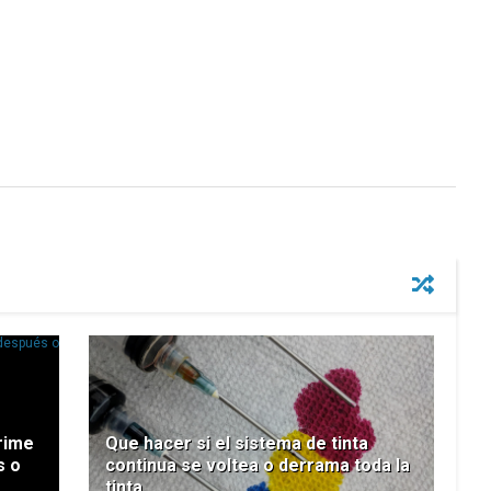
rime
Que hacer si el sistema de tinta
s o
continua se voltea o derrama toda la
tinta