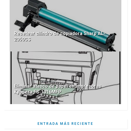
Resetear cilindro de copiadora Sharp AL-
2050CS
Eliminar atasco de papel en impresoras
Kyocera FS-1016MFP
ENTRADA MÁS RECIENTE