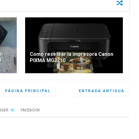
en
Como resetear la impresora Canon
0
PIXMA MG3210
PÁGINA PRINCIPAL
ENTRADA ANTIGUA
GGER
:
45
FACEBOOK