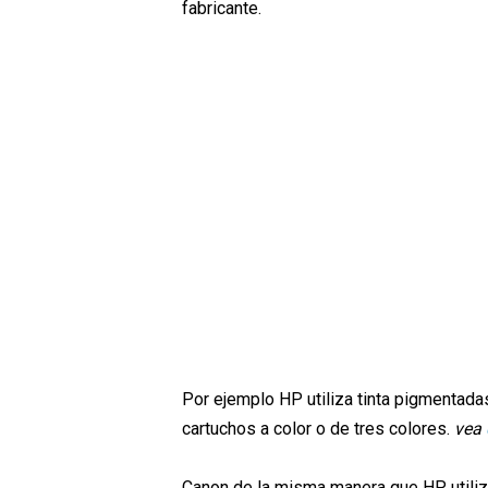
fabricante.
Por ejemplo HP utiliza tinta pigmentadas
cartuchos a color o de tres colores.
vea
Canon de la misma manera que HP utiliz