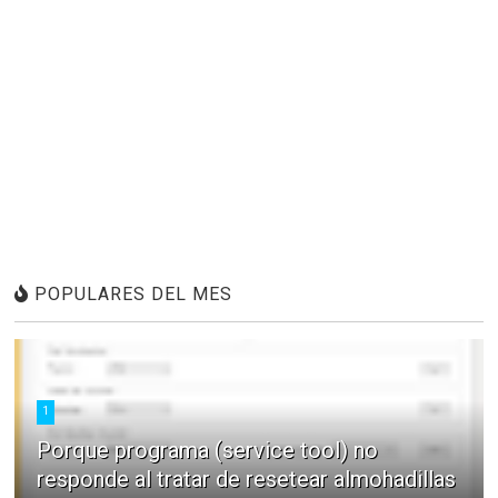
POPULARES DEL MES
1
Porque programa (service tool) no
responde al tratar de resetear almohadillas