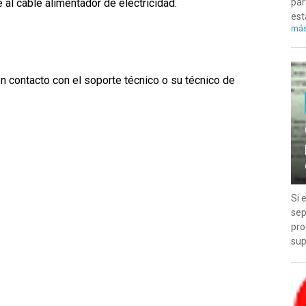
al cable alimentador de electricidad.
par
est
má
n contacto con el soporte técnico o su técnico de
Si 
sep
pro
sup