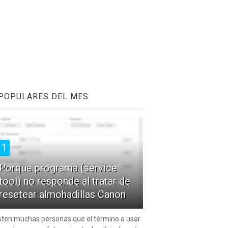
POPULARES DEL MES
1
Porque programa (service
tool) no responde al tratar de
resetear almohadillas Canon
sten muchas personas que el término a usar