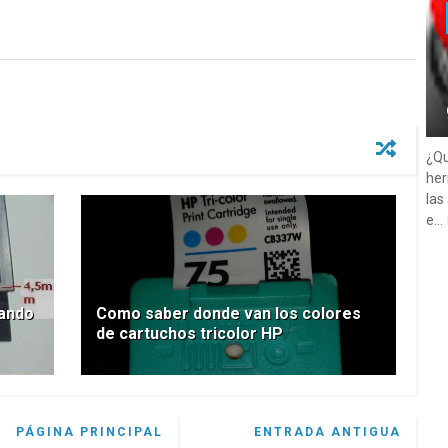
¿Qu
her
las
e...
cando
Como saber donde van los colores
de cartuchos tricolor HP
PÁGINA PRINCIPAL
ENTRADA ANTIGUA