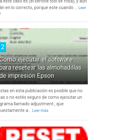
a este caso es (el service tool se frisa), y aún
án en lo correcto, porque este cuando ...
Leer
s
2
Como ejecutar el software
para resetear las almohadillas
de impresión Epson
estas en esta publicación es posible que no
as o no estés seguro de como ejecutar un
grama llamado adjustment , que
uestamente a...
Leer más