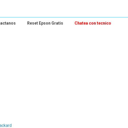
tactanos
Reset Epson Gratis
Chatea con tecnico
ackard